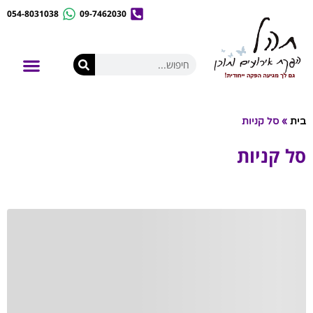
054-8031038
09-7462030
לונה פארק נייד
אירועי קונספט
השכרת ציוד לאירועים
בית
»
סל קניות
סל קניות