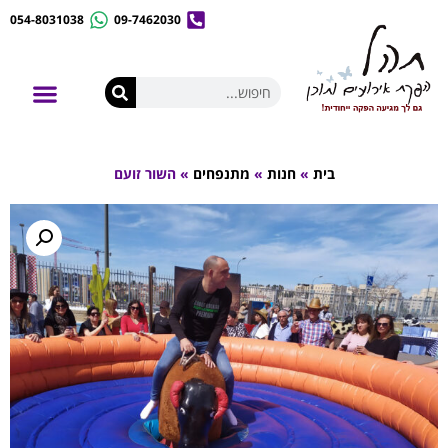
054-8031038
09-7462030
לונה פארק נייד
אירועי קונספט
השכרת ציוד לאירועים
בית
»
חנות
»
מתנפחים
»
השור זועם