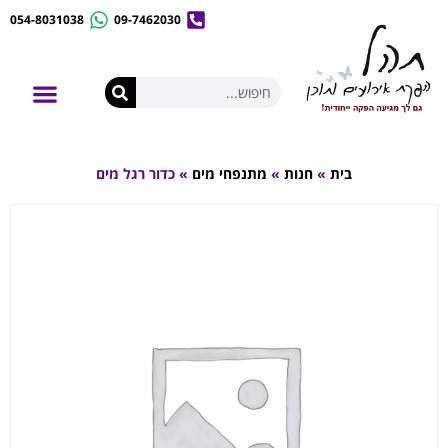
054-8031038
09-7462030
לונה פארק נייד
אירועי קונספט
השכרת ציוד לאירועים
בית
»
חנות
»
מתנפחי מים
»
כדור רגל מים