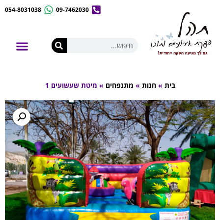
054-8031038
09-7462030
לונה פארק נייד
אירועי קונספט
השכרת ציוד לאירועים
בית
»
חנות
»
מתנפחים
»
מיטת שעשועים 1