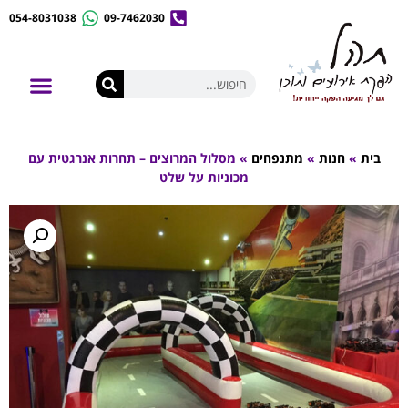
054-8031038
09-7462030
לונה פארק נייד
אירועי קונספט
השכרת ציוד לאירועים
בית
»
חנות
»
מתנפחים
»
מסלול המרוצים – תחרות אנרגטית עם
מכוניות על שלט